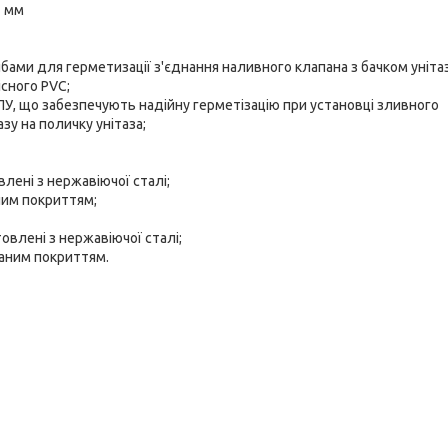
2 мм
ми для герметизації з'єднання наливного клапана з бачком унітаз
існого PVC;
ПУ, що забезпечують надійну герметізацію при установці зливного
азу на поличку унітаза;
влені з нержавіючої сталі;
ним покриттям;
товлені з нержавіючої сталі;
ваним покриттям.