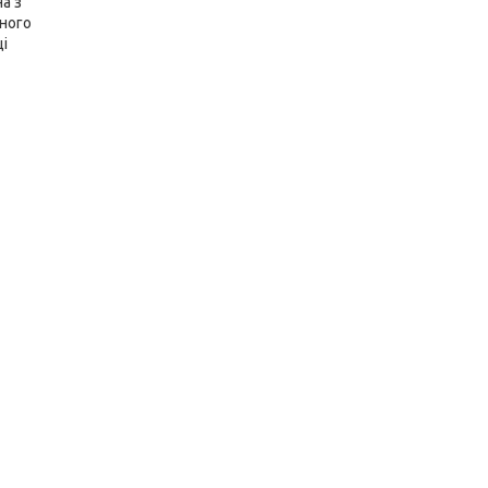
а з
ного
ці