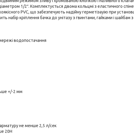
 подвійним режимом зливу і хромованою кнопкою і наливного клапан
аметром 1/2″. Комплектується двома кольцмі з еластичного спіне
коякісного PVC, що забезпечують надійну герметізауію при установ
дить набір кріплення бачка до унітазу з гвинтами, гайками і шайбам з
 мережі водопостачання
льше +/-2 мм
 арматуру не менше 2,5 л/сек
ше 20Н