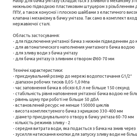
Набір для бачка унітазу складається з зливного механізму з
нижньою підводкою пластиковим штуцером з різьбленням ді
ППУ, а також конусної і плоскою шайбами з еластичного висо
клапана і механізму в бачку унітаза. Так само в комплект вхо
нержавіючої сталі.
Область застосування:
- для підключення унітазної бачка з нижнім підведенням до
- для автоматического наполнения унитазного бачка водою
- для зливу води з бачка унітазу
- для бачка унітазу із зливним отвором Ø60-70 мм
Технічні характеристики:
- приєднувальний розмір до мережі водопостачання G1/2″
- діапазон робочих тисків 0,05-1,0 Мпа
- час заповнення бачка в обсязі 6,0 л не більше 150 секунд
- стабільність рівня наповнення унітазної бачка водою не бі
- рівень шуму при роботі не більше 50 дБА
- встановлений ресурс не менше 150000 циклів
- висота комплектуемого бачка з кришкою 330-400 мм
- діаметр приєднувального отвору в бачку унітаза 60-70 мм
- кількість режимів зливу - 2
- середня витрата води, яка подається з бачка на змив через
- зусилля натискання кнопки для запуску зливу води не біль