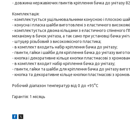
- довжина нержавіючих гвинтів кріплення бачка до унітазу 8
Комплектація:
- комплектується ущільнювальними конусною і плоскою шайба
- конусна і пласка шайби виготовлені з еластичного високояк
- комплектується двома кільцами з еластичного спіненого П
механізму в бачок унітаза, а так само при установці бачка уніт
- штуцер різьбовий з високоякісного пластика;
- в комплект входить набір кріплення бачка до унітазу;
- гвинти, гайки і шайби для кріплення бачка до унітазу вигото
- кнопка і декоративне кільце кнопки пластмасові з хромова
- в комплект входит набір кріплення бачка до унітазу;
- гвинти, гайки та шайби для кріплення бачка до унітазу виго
- кнопка та декоративне кільце кнопки пластмасові з хромо
Робочий діапазон температур від 0 до +95°C
Гарантія: 1 місяць