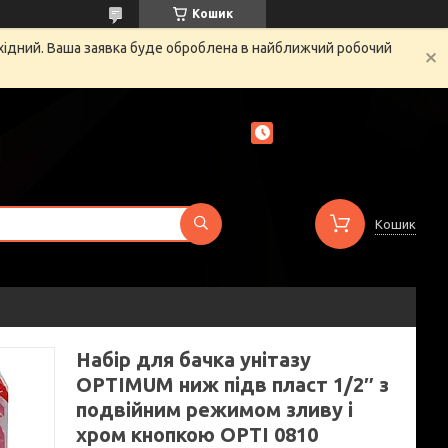
Кошик
ихідний. Ваша заявка буде оброблена в найближчий робочий
Кошик
Набір для бачка унітазу
OPTIMUM ниж підв пласт 1/2″ з
подвійним режимом зливу і
хром кнопкою OPTI 0810