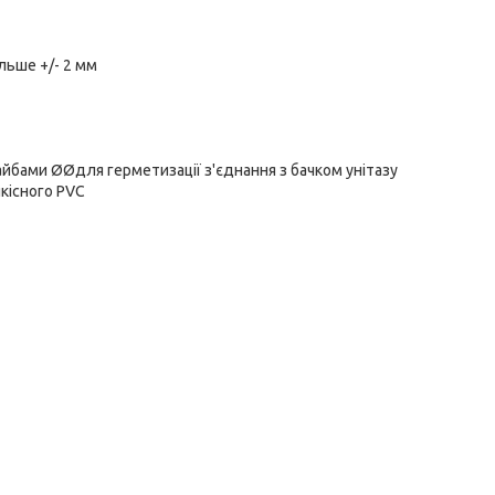
ільше +/- 2 мм
бами ØØдля герметизації з'єднання з бачком унітазу
кісного PVC