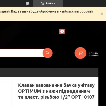
Кошик
ихідний. Ваша заявка буде оброблена в найближчий робочий
Кошик
Клапан заповнення бачка унітазу
OPTIMUM з нижн підведенням
та пласт. різьбою 1/2″ OPTI 0107