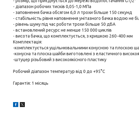
- розмір, що приєднується до мережі водопостачання G1/2″
- діапазон робочих тисків 0,05-1,0 МПа
- заповнення бачка обсягом 6,0 л трохи більше 150 секунд
- стабільність рівня наповнення унітазного бачка водою не б
- рівень шуму під час роботи трохи більше 50 дБА
- встановлений ресурс не менше 150 000 циклів
- висота бачка, що комплектується, з кришкою 260-400 мм
Комплектація:
-комплектується ущільнювальними конусною та плоскою шай
-конусна та плоска шайби виготовлені з еластичного високоя
-штуцер різьбовий з високоякісного пластику
Робочий діапазон температур від 0 до +95°C
Гарантія: 1 місяць