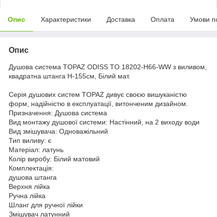
Опис
Характеристики
Доставка
Оплата
Умови п
Опис
Душова система TOPAZ ODISS TO 18202-H66-WW з виливом,
квадратна штанга Н-155см, Білий мат.
Серія душових систем TOPAZ дивує своєю вишуканістю
форм, надійністю в експлуатації, витонченим дизайном.
Призначення: Душова система
Вид монтажу душової системи: Настінний, на 2 виходу води
Вид змішувача: Одноважільний
Тип виливу: є
Матеріал: латунь
Колір виробу: Білий матовий
Комплектація:
душова штанга
Верхня лійка
Ручна лійка
Шланг для ручної лійки
Змішувач латунний