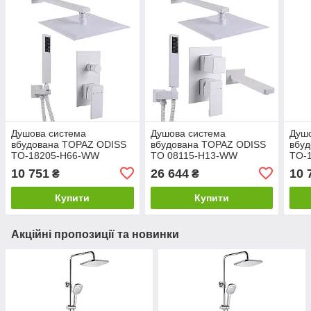
Душова система
Душова система
Душ
вбудована TOPAZ ODISS
вбудована TOPAZ ODISS
вбу
TO-18205-H66-WW
TO 08115-H13-WW
TO-
10 751
26 644
10 
₴
₴
Купити
Купити
Акційні пропозиції та новинки