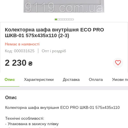
Колекторна шафа внутрішня ЕСО PRO
ШКВ-01 575x435x110 (2-3)
Немає в наявності
Код: 000031625
Опт і роздріб
2 230
₴
Опис
Характеристики
Доставка
Оплата
Умови п
Опис
Колекторна шафа внутрішня ЕСО PRO ШКВ-01 575x435x110
Технічні особливості:
- Упакована в захисну плівку