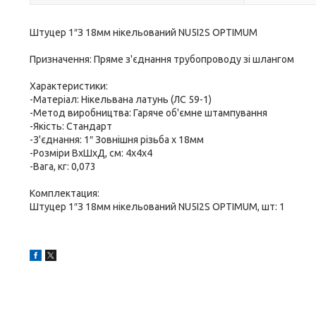
Штуцер 1″З 18мм нікельований NU5I2S OPTIMUM
Призначення: Пряме з'єднання трубопроводу зі шлангом
Характеристики:
-Матеріал: Нікельвана латунь (ЛС 59-1)
-Метод виробництва: Гаряче об'ємне штампування
-Якість: Стандарт
-З'єднання: 1″ Зовнішня різьба х 18мм
-Розміри ВхШхД, см: 4х4х4
-Вага, кг: 0,073
Комплектация:
Штуцер 1″З 18мм нікельований NU5I2S OPTIMUM, шт: 1