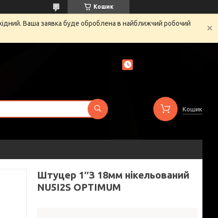
Кошик
ихідний. Ваша заявка буде оброблена в найближчий робочий
Кошик
Штуцер 1″З 18мм нікельований
NU5I2S OPTIMUM