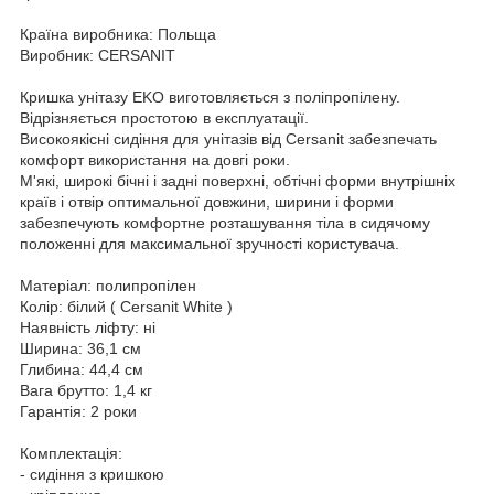
Країна виробника: Польща
Виробник: CERSANIT
Кришка унітазу EKO виготовляється з поліпропілену.
Відрізняється простотою в експлуатації.
Високоякісні сидіння для унітазів від Cersanit забезпечать
комфорт використання на довгі роки.
М'які, широкі бічні і задні поверхні, обтічні форми внутрішніх
країв і отвір оптимальної довжини, ширини і форми
забезпечують комфортне розташування тіла в сидячому
положенні для максимальної зручності користувача.
Матеріал: полипропілен
Колір: білий ( Cersanit White )
Наявність ліфту: ні
Ширина: 36,1 см
Глибина: 44,4 см
Вага брутто: 1,4 кг
Гарантія: 2 роки
Комплектація:
- сидіння з кришкою