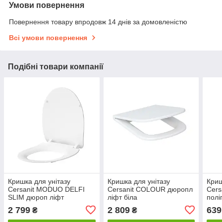
Умови повернення
Повернення товару впродовж 14 днів за домовленістю
Всі умови повернення
Подібні товари компанії
Кришка для унітазу
Кришка для унітазу
Криш
Cersanit MODUO DELFI
Cersanit COLOUR дюропл
Cers
SLIM дюроп ліфт
ліфт біла
полі
2 799
2 809
639
₴
₴