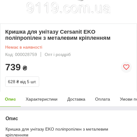
Кришка для унітазу Cersanit EKO
поліпропілен з металевим кріпленням
Немає в наявності
Код: 000028759
Опт і роздріб
739
₴
628 ₴
від 5 шт.
Опис
Характеристики
Доставка
Оплата
Умови п
Опис
Кришка для унітазу EKO поліпропілен з металевим
кріпленням