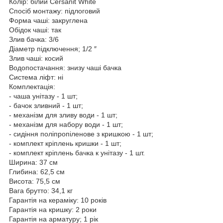
Колір: білий Cersanit White
Спосіб монтажу: підлоговий
Форма чаші: закруглена
Обідок чаші: так
Злив бачка: 3/6
Діаметр підключення; 1/2 ″
Злив чаші: косий
Водопостачання: знизу чаші бачка
Система ліфт: ні
Комплектація:
- чаша унітазу - 1 шт;
- бачок зливний - 1 шт;
- механізм для зливу води - 1 шт;
- механізм для набору води - 1 шт;
- сидіння поліпропіленове з кришкою - 1 шт;
- комплект кріплень кришки - 1 шт;
- комплект кріплень бачка к унітазу - 1 шт.
Ширина: 37 см
Глибина: 62,5 см
Висота: 75,5 см
Вага брутто: 34,1 кг
Гарантія на кераміку: 10 років
Гарантія на кришку: 2 роки
Гарантія на арматуру; 1 рік