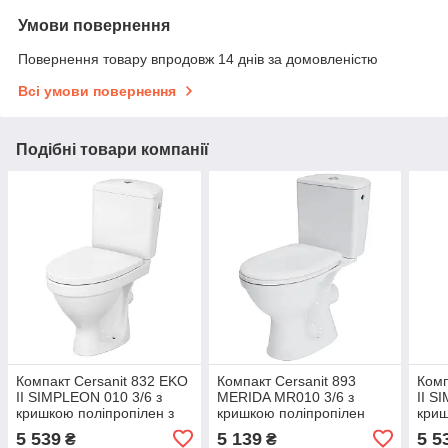
Умови повернення
Повернення товару впродовж 14 днів за домовленістю
Всі умови повернення
Подібні товари компанії
Компакт Cersanit 832 ЕKO
Компакт Cersanit 893
Комп
II SIMPLEON 010 3/6 з
MERIDA МR010 3/6 з
II S
кришкою поліпропілен з
кришкою поліпропілен
криш
металевим кріпленням
мета
5 539
5 139
5 5
₴
₴
(UА)
UА)