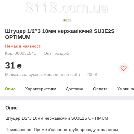
Штуцер 1/2″З 10мм нержавіючий SU3E2S
OPTIMUM
Немає в наявності
Код: 000031541
Опт і роздріб
31
₴
Мінімальна сума замовлення на сайті — 200 ₴
Опис
Характеристики
Доставка
Оплата
Умови п
Опис
Штуцер 1/2″З 10мм нержавіючий SU3E2S OPTIMUM
Призначення: Пряме з'єднання трубопроводу зі шлангом