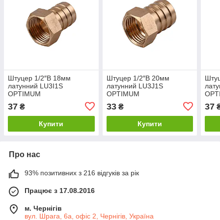
Штуцер 1/2″В 18мм
Штуцер 1/2″В 20мм
Штуц
латунний LU3I1S
латунний LU3J1S
лату
OPTIMUM
OPTIMUM
OPT
37
33
37
₴
₴
Купити
Купити
Про нас
93% позитивних з 216 відгуків за рік
Працює з 17.08.2016
м. Чернігів
вул. Шрага, 6а, офіс 2, Чернігів, Україна