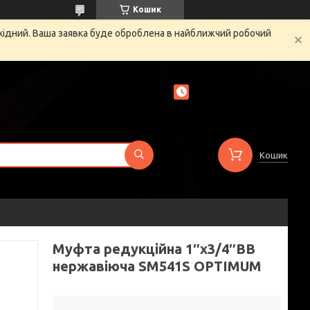
Кошик
ихідний. Ваша заявка буде оброблена в найближчий робочий
Кошик
Муфта редукційна 1″х3/4″ВВ
нержавіюча SM541S OPTIMUM