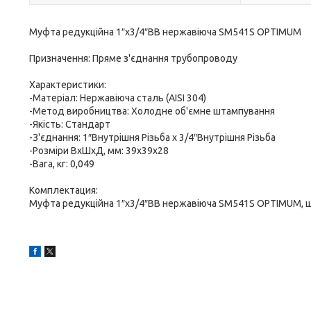
Муфта редукційна 1″х3/4″ВВ нержавіюча SM541S OPTIMUM
Призначення: Пряме з'єднання трубопроводу
Характеристики:
-Матеріал: Нержавіюча сталь (AISI 304)
-Метод виробництва: Холодне об'ємне штампування
-Якість: Стандарт
-З'єднання: 1″Внутрішня Різьба х 3/4″Внутрішня Різьба
-Розміри ВхШхД, мм: 39х39х28
-Вага, кг: 0,049
Комплектация:
Муфта редукційна 1″х3/4″ВВ нержавіюча SM541S OPTIMUM, ш