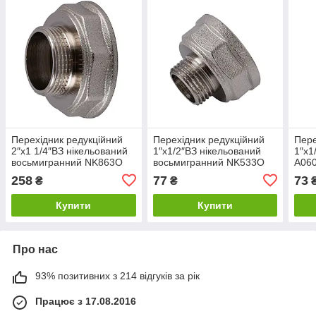
Перехідник редукційний
Перехідник редукційний
Пере
2″х1 1/4″ВЗ нікельований
1″х1/2″ВЗ нікельований
1″х1
восьмигранний NK863O
восьмигранний NK533O
А06
OPTIMUM
OPTIMUM
258
77
73
₴
₴
Купити
Купити
Про нас
93% позитивних з 214 відгуків за рік
Працює з 17.08.2016