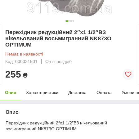
Перехідник редукційний 2″х1 1/2″ВЗ
нікельований восьмигранний NK873O
OPTIMUM
Немає в наявності
Код: 000031501
Опт і роздріб
255
₴
Опис
Характеристики
Доставка
Оплата
Умови п
Опис
Перехідник редукційний 2″х1 1/2″ВЗ нікельований
восьмигранний NK873O OPTIMUM