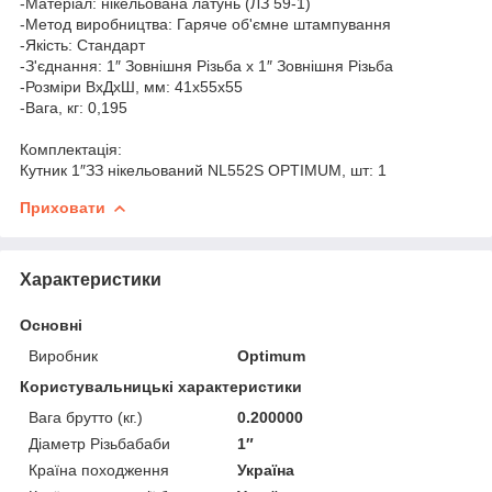
-Матеріал: нікельована латунь (ЛЗ 59-1)
-Метод виробництва: Гаряче об'ємне штампування
-Якість: Стандарт
-З'єднання: 1″ Зовнішня Різьба х 1″ Зовнішня Різьба
-Розміри ВхДхШ, мм: 41х55х55
-Вага, кг: 0,195
Комплектація:
Кутник 1″ЗЗ нікельований NL552S OPTIMUM, шт: 1
Приховати
Характеристики
Основні
Виробник
Optimum
Користувальницькі характеристики
Вага брутто (кг.)
0.200000
Діаметр Різьбабаби
1″
Країна походження
Україна