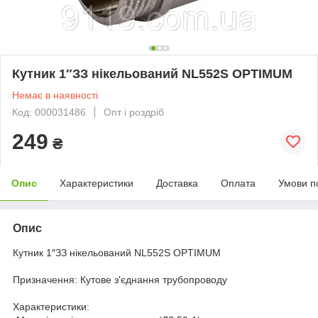
Кутник 1″ЗЗ нікельований NL552S OPTIMUM
Немає в наявності
Код: 000031486
Опт і роздріб
249
₴
Опис
Характеристики
Доставка
Оплата
Умови п
Опис
Кутник 1″ЗЗ нікельований NL552S OPTIMUM
Призначення: Кутове з'єднання трубопроводу
Характеристики: