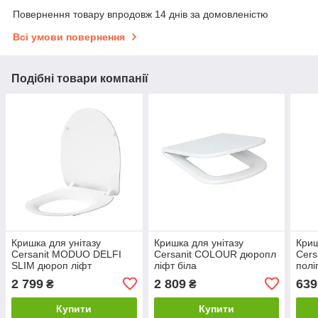
Повернення товару впродовж 14 днів за домовленістю
Всі умови повернення
Подібні товари компанії
Кришка для унітазу
Кришка для унітазу
Криш
Cersanit MODUO DELFI
Cersanit COLOUR дюропл
Cers
SLIM дюроп ліфт
ліфт біла
полі
2 799
2 809
639
₴
₴
Купити
Купити