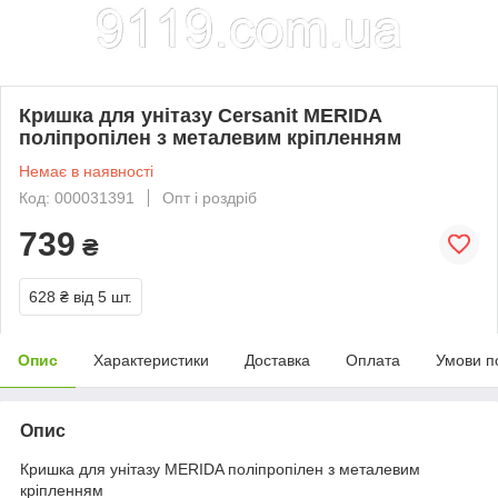
Кришка для унітазу Cersanit MERIDA
поліпропілен з металевим кріпленням
Немає в наявності
Код: 000031391
Опт і роздріб
739
₴
628 ₴
від 5 шт.
Опис
Характеристики
Доставка
Оплата
Умови п
Опис
Кришка для унітазу MERIDA поліпропілен з металевим
кріпленням