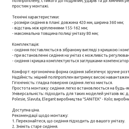
поліпропілену, стійкого до подряпин, ударів та дії хімічних
простим у монтажі.
Технічні характеристики:
- розміри сидіння в плані: довжина 420 мм, ширина 360 мм;
- відстань між кріпленнями 155-162 мм;
- максимальна товщина полиці унітазу 80 мм;
Комплектація:
- сидіння поставляється в зібраному вигляді з кришкою і ком
- при встановленні сидіння на унітаз є можливість регулюв
- сидіння і кришка комплектуються заглушками-компенсатора
Комфорт: ергономічна форма сидіння забезпечує зручне роз
Надійність: міцний поліпропілен витримує високі навантаже
Гігієнічність: гладка поверхня сидіння легко миється.
Простота монтажу: сидіння легко встановлюється на будь-як
Універсальність: підходить для таких моделей унітазів як: дл
Polesіe, Slavuta, Elegant виробництва ″SANіTEK″ - Kolo; виробни
Доступна ціна.
Рекомендації щодо монтажу:
1. Переконайтеся, що сидіння підходить до вашого унітазу.
2. Зніміть старе сидіння.