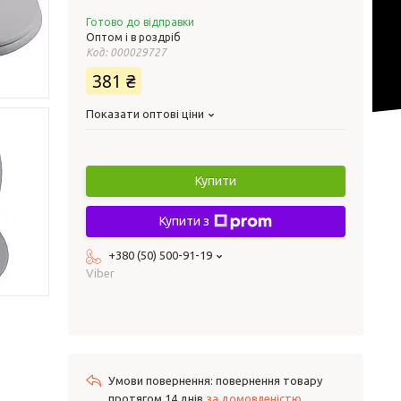
Готово до відправки
Оптом і в роздріб
Код:
000029727
381 ₴
Показати оптові ціни
Купити
Купити з
+380 (50) 500-91-19
Viber
повернення товару
протягом 14 днів
за домовленістю