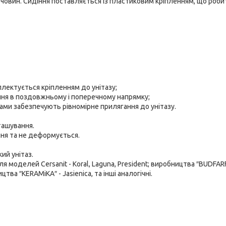
 речовин. Сидіння поставляється із пластиковим кріпленням, що роби
плектується кріпленням до унітазу;
ання в поздовжньому і поперечному напрямку;
ми забезпечують рівномірне прилягання до унітазу.
ташування.
ння та не деформується.
ий унітаз.
я моделей Cersanit - Koral, Laguna, Presіdent; виробництва ″BUDFAR
цтва ″KERAMіKA″ - Jasіenіca, та інші аналогічні.