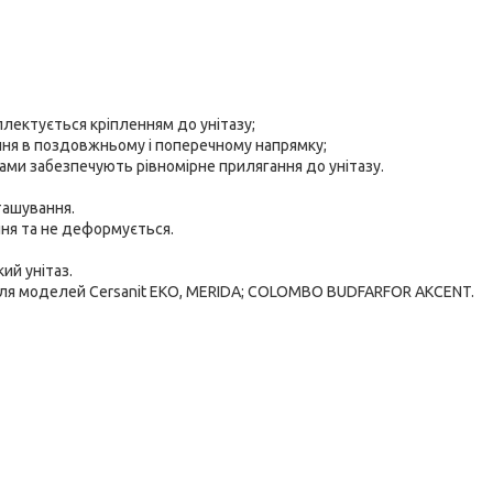
плектується кріпленням до унітазу;
ання в поздовжньому і поперечному напрямку;
ми забезпечують рівномірне прилягання до унітазу.
ташування.
ння та не деформується.
ий унітаз.
: для моделей Cersanit EKO, MERIDA; COLOMBO BUDFARFOR AKCENT.