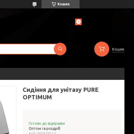
Кошик
Кошик
Сидіння для унітазу PURE
OPTIMUM
Готово до відправки
Оптом і в роздріб
Код:
000029113