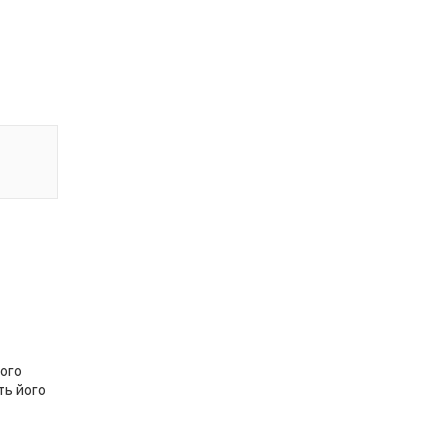
ного
ть його