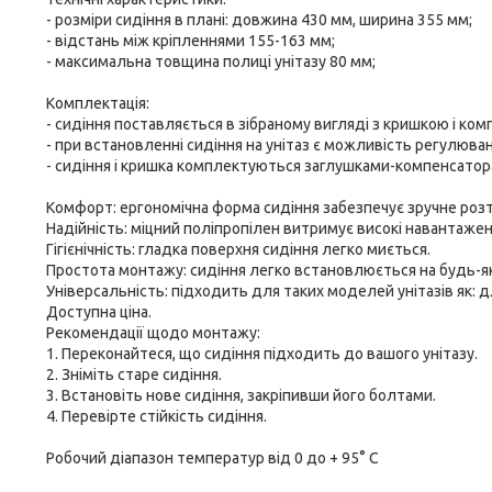
- розміри сидіння в плані: довжина 430 мм, ширина 355 мм;
- відстань між кріпленнями 155-163 мм;
- максимальна товщина полиці унітазу 80 мм;
Комплектація:
- сидіння поставляється в зібраному вигляді з кришкою і ком
- при встановленні сидіння на унітаз є можливість регулюв
- сидіння і кришка комплектуються заглушками-компенсатора
Комфорт: ергономічна форма сидіння забезпечує зручне роз
Надійність: міцний поліпропілен витримує високі навантаже
Гігієнічність: гладка поверхня сидіння легко миється.
Простота монтажу: сидіння легко встановлюється на будь-як
Універсальність: підходить для таких моделей унітазів як
Доступна ціна.
Рекомендації щодо монтажу:
1. Переконайтеся, що сидіння підходить до вашого унітазу.
2. Зніміть старе сидіння.
3. Встановіть нове сидіння, закріпивши його болтами.
4. Перевірте стійкість сидіння.
Робочий діапазон температур від 0 до + 95° C