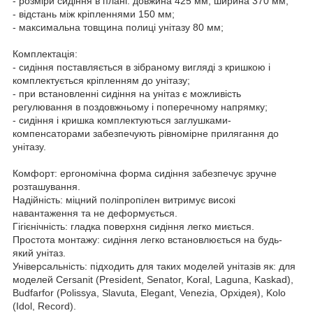
- розміри сидіння в плані: довжина 425 мм, ширина 370 мм;
- відстань між кріпленнями 150 мм;
- максимальна товщина полиці унітазу 80 мм;
Комплектація:
- сидіння поставляється в зібраному вигляді з кришкою і
комплектується кріпленням до унітазу;
- при встановленні сидіння на унітаз є можливість
регулювання в поздовжньому і поперечному напрямку;
- сидіння і кришка комплектуються заглушками-
компенсаторами забезпечують рівномірне прилягання до
унітазу.
Комфорт: ергономічна форма сидіння забезпечує зручне
розташування.
Надійність: міцний поліпропілен витримує високі
навантаження та не деформується.
Гігієнічність: гладка поверхня сидіння легко миється.
Простота монтажу: сидіння легко встановлюється на будь-
який унітаз.
Універсальність: підходить для таких моделей унітазів як: для
моделей Cersanit (President, Senator, Koral, Laguna, Kaskad),
Budfarfor (Polissya, Slavuta, Elegant, Venezia, Орхідея), Kolo
(Idol, Record).