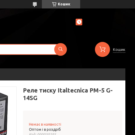
Кошик
Кошик
Реле тиску Italtecnica PM-5 G-
14SG
Немає в наявності
Оптом і в роздріб
Код:
000030285