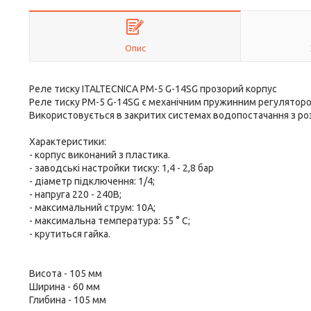
Опис
Реле тиску ITALTECNICA PM-5 G-14SG прозорий корпус
Реле тиску PM-5 G-14SG є механічним пружинним регулятором 
Використовується в закритих системах водопостачання з р
Характеристики:
- корпус виконаний з пластика.
- заводські настройки тиску: 1,4 - 2,8 бар
- діаметр підключення: 1/4;
- напруга 220 - 240В;
- максимальний струм: 10А;
- максимальна температура: 55 ° С;
- крутиться гайка.
Висота - 105 мм
Ширина - 60 мм
Глибина - 105 мм