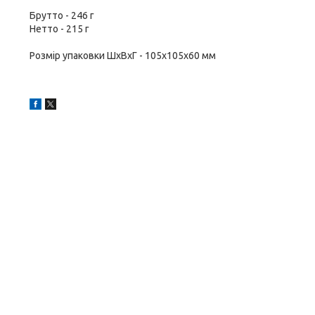
Брутто - 246 г
Нетто - 215 г
Розмір упаковки ШхВхГ - 105х105х60 мм