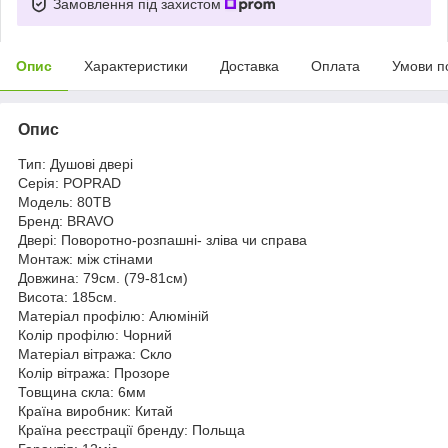
Замовлення під захистом
Опис
Характеристики
Доставка
Оплата
Умови п
Опис
Тип: Душові двері
Серія: POPRAD
Модель: 80TB
Бренд: BRAVO
Двері: Поворотно-розпашні- зліва чи справа
Монтаж: між стінами
Довжина: 79см. (79-81см)
Висота: 185см.
Матеріал профілю: Алюміній
Колір профілю: Чорний
Матеріал вітража: Скло
Колір вітража: Прозоре
Товщина скла: 6мм
Країна виробник: Китай
Країна реєстрації бренду: Польща