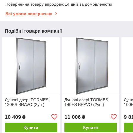
Повернення товару впродовж 14 днів за домовленістю
Всі умови повернення
Подібні товари компанії
Душові двері TORMES
Душові двері TORMES
Душ
120FS BRAVO (2уп.)
140FS BRAVO (2уп.)
100F
10 409
11 006
9 8
₴
₴
Купити
Купити