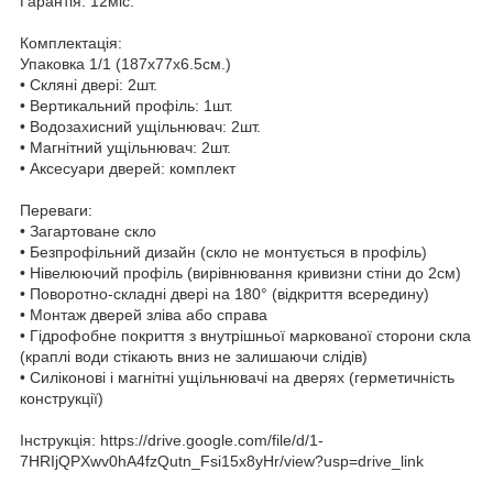
Гарантія: 12міс.
Комплектація:
Упаковка 1/1 (187x77x6.5см.)
• Скляні двері: 2шт.
• Вертикальний профіль: 1шт.
• Водозахисний ущільнювач: 2шт.
• Магнітний ущільнювач: 2шт.
• Аксесуари дверей: комплект
Переваги:
• Загартоване скло
• Безпрофільний дизайн (скло не монтується в профіль)
• Нівелюючий профіль (вирівнювання кривизни стіни до 2см)
• Поворотно-складні двері на 180° (відкриття всередину)
• Монтаж дверей зліва або справа
• Гідрофобне покриття з внутрішньої маркованої сторони скла
(краплі води стікають вниз не залишаючи слідів)
• Силіконові і магнітні ущільнювачі на дверях (герметичність
конструкції)
Інструкція: https://drive.google.com/file/d/1-
7HRIjQPXwv0hA4fzQutn_Fsi15x8yHr/view?usp=drive_link