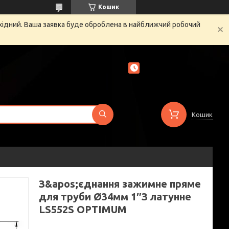
Кошик
ихідний. Ваша заявка буде оброблена в найближчий робочий
Кошик
З&apos;єднання зажимне пряме
для труби Ø34мм 1″З латунне
LS552S OPTIMUM