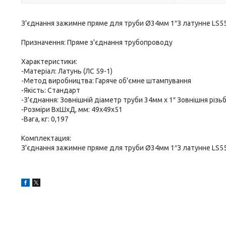
З'єднання зажимне пряме для труби Ø34мм 1″З латунне LS
Призначення: Пряме з'єднання трубопроводу
Характеристики:
-Матеріал: Латунь (ЛС 59-1)
-Метод виробництва: Гаряче об'ємне штампування
-Якість: Стандарт
-З'єднання: Зовнішній діаметр труби 34мм х 1″ Зовнішня різь
-Розміри ВхШхД, мм: 49х49х51
-Вага, кг: 0,197
Комплектация:
З'єднання зажимне пряме для труби Ø34мм 1″З латунне LS5