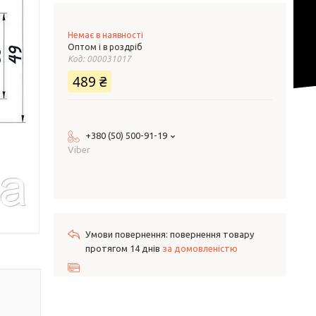
Немає в наявності
Оптом і в роздріб
Код:
000031017
489 ₴
+380 (50) 500-91-19
Viber
повернення товару
протягом 14 днів
за домовленістю