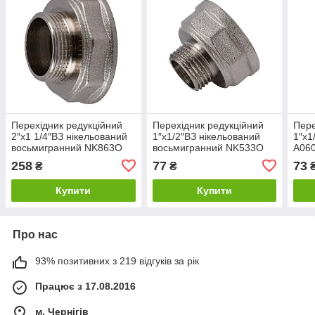
Перехідник редукційний
Перехідник редукційний
Пере
2″х1 1/4″ВЗ нікельований
1″х1/2″ВЗ нікельований
1″х1
восьмигранний NK863O
восьмигранний NK533O
А06
OPTIMUM
OPTIMUM
258
77
73
₴
₴
Купити
Купити
Про нас
93% позитивних з 219 відгуків за рік
Працює з 17.08.2016
м. Чернігів