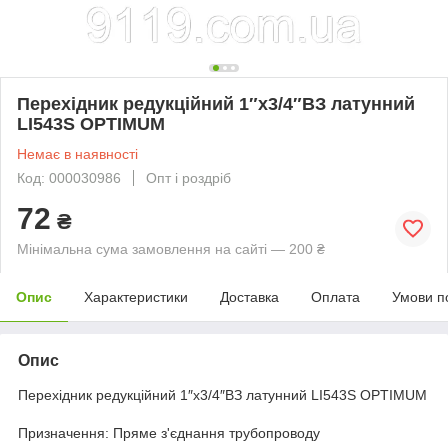
Перехідник редукційний 1″х3/4″ВЗ латунний
LI543S OPTIMUM
Немає в наявності
Код: 000030986
Опт і роздріб
72
₴
Мінімальна сума замовлення на сайті — 200 ₴
Опис
Характеристики
Доставка
Оплата
Умови п
Опис
Перехідник редукційний 1″х3/4″ВЗ латунний LI543S OPTIMUM
Призначення: Пряме з'єднання трубопроводу