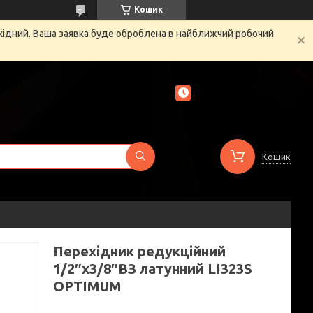
Кошик
ихідний. Ваша заявка буде оброблена в найближчий робочий
Кошик
Перехідник редукційний
1/2″х3/8″ВЗ латунний LI323S
OPTIMUM