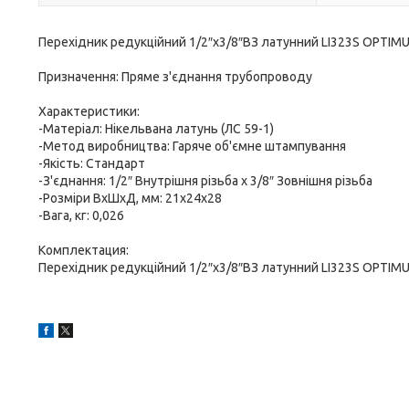
Перехідник редукційний 1/2″х3/8″ВЗ латунний LI323S OPTIM
Призначення: Пряме з'єднання трубопроводу
Характеристики:
-Матеріал: Нікельвана латунь (ЛС 59-1)
-Метод виробництва: Гаряче об'ємне штампування
-Якість: Стандарт
-З'єднання: 1/2″ Внутрішня різьба х 3/8″ Зовнішня різьба
-Розміри ВхШхД, мм: 21х24х28
-Вага, кг: 0,026
Комплектация:
Перехідник редукційний 1/2″х3/8″ВЗ латунний LI323S OPTIMU