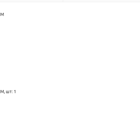
UM
M, шт: 1