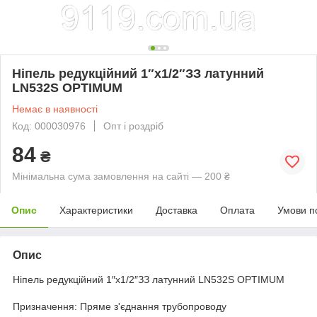
Ніпель редукційний 1″х1/2″ЗЗ латунний
LN532S OPTIMUM
Немає в наявності
Код: 000030976
Опт і роздріб
84
₴
Мінімальна сума замовлення на сайті — 200 ₴
Опис
Характеристики
Доставка
Оплата
Умови п
Опис
Ніпель редукційний 1″х1/2″ЗЗ латунний LN532S OPTIMUM
Призначення: Пряме з'єднання трубопроводу