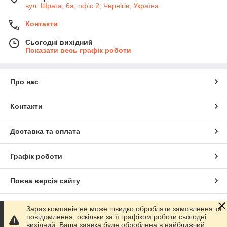
вул. Шрага, 6а, офіс 2, Чернігів, Україна
Контакти
Сьогодні вихідний
Показати весь графік роботи
Про нас
Контакти
Доставка та оплата
Графік роботи
Повна версія сайту
Сайт створено на маркетплейсі
Prom.ua
Зараз компанія не може швидко обробляти замовлення та
повідомлення, оскільки за її графіком роботи сьогодні
вихідний. Ваша заявка буде оброблена в найближчий