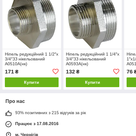
Ніпель редукційний 1 1/2″х
Ніпель редукційний 1 1/4″х
Ніпе
3/4″ЗЗ нікельований
3/4″ЗЗ нікельований
1″х1
А0510А(нк)
А0593А(нк)
А05
171
132
76
₴
₴
Купити
Купити
Про нас
93% позитивних з 215 відгуків за рік
Працює з 17.08.2016
м. Чернігів