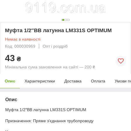
Муфта 1/2″ВВ латунна LM331S OPTIMUM
Немає в наявності
Код: 000030969
Опт і роздріб
43
₴
Мінімальна сума замовлення на сайті — 200 ₴
Опис
Характеристики
Доставка
Оплата
Умови п
Опис
Муфта 1/2″ВВ латунна LM331S OPTIMUM
Призначення: Пряме з'єднання трубопроводу