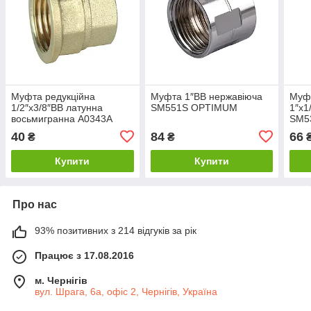
Муфта редукційна
Муфта 1″ВВ нержавіюча
Муфт
1/2″х3/8″ВВ латунна
SM551S OPTIMUM
1″х1
восьмигранна А0343А
SM5
40
84
66
₴
₴
Купити
Купити
Про нас
93% позитивних з 214 відгуків за рік
Працює з 17.08.2016
м. Чернігів
вул. Шрага, 6а, офіс 2, Чернігів, Україна