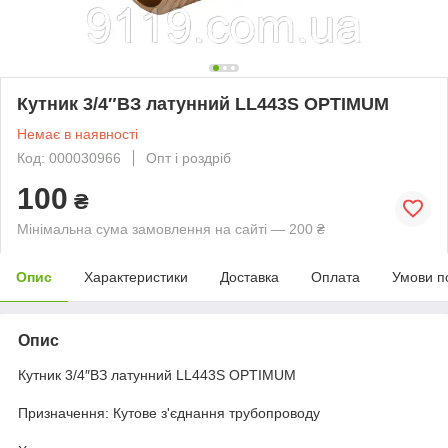
Кутник 3/4″ВЗ латунний LL443S OPTIMUM
Немає в наявності
Код: 000030966
Опт і роздріб
100
₴
Мінімальна сума замовлення на сайті — 200 ₴
Опис
Характеристики
Доставка
Оплата
Умови п
Опис
Кутник 3/4″ВЗ латунний LL443S OPTIMUM
Призначення: Кутове з'єднання трубопроводу