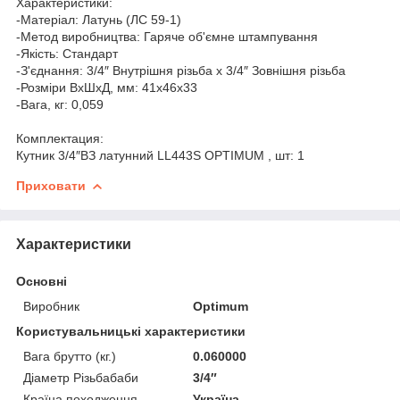
Характеристики:
-Матеріал: Латунь (ЛС 59-1)
-Метод виробництва: Гаряче об'ємне штампування
-Якість: Cтандарт
-З'єднання: 3/4″ Внутрішня різьба х 3/4″ Зовнішня різьба
-Розміри ВхШхД, мм: 41х46х33
-Вага, кг: 0,059
Комплектация:
Кутник 3/4″ВЗ латунний LL443S OPTIMUM , шт: 1
Приховати
Характеристики
Основні
Виробник
Optimum
Користувальницькі характеристики
Вага брутто (кг.)
0.060000
Діаметр Різьбабаби
3/4″
Країна походження
Україна