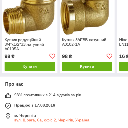
Кутник редукційний
Кутник 3/4″ВВ латунний
Ніпе
3/4″х1/2″ЗЗ латунний
А0102-1А
LN1
А0105А
98
98
16
₴
₴
Купити
Купити
Про нас
93% позитивних з 214 відгуків за рік
Працює з 17.08.2016
м. Чернігів
вул. Шрага, 6а, офіс 2, Чернігів, Україна