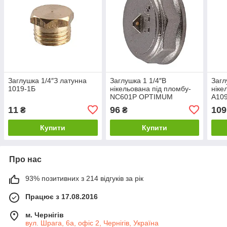
Заглушка 1/4″З латунна
Заглушка 1 1/4″В
Загл
1019-1Б
нікельована під пломбу-
ніке
NC601P OPTIMUM
А109
11
96
109
₴
₴
Купити
Купити
Про нас
93% позитивних з 214 відгуків за рік
Працює з 17.08.2016
м. Чернігів
вул. Шрага, 6а, офіс 2, Чернігів, Україна