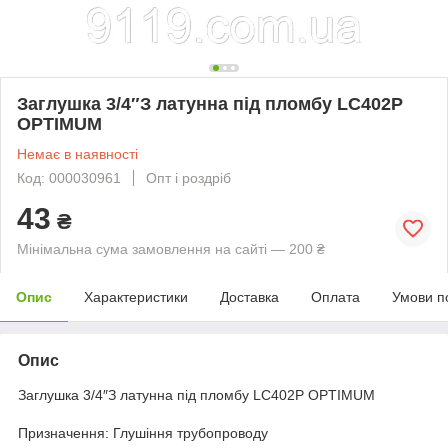
Заглушка 3/4″З латунна під пломбу LC402P
OPTIMUM
Немає в наявності
Код: 000030961
Опт і роздріб
43
₴
Мінімальна сума замовлення на сайті — 200 ₴
Опис
Характеристики
Доставка
Оплата
Умови п
Опис
Заглушка 3/4″З латунна під пломбу LC402P OPTIMUM
Призначення: Глушіння трубопроводу