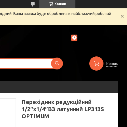
Кошик
ихідний. Ваша заявка буде оброблена в найближчий робочий
Кошик
Перехідник редукційний
1/2″х1/4″ВЗ латунний LP313S
OPTIMUM