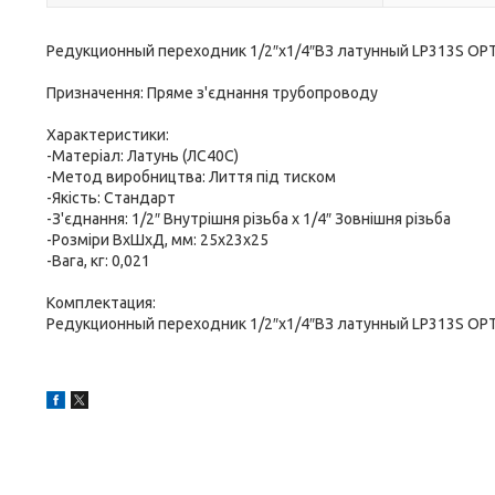
Редукционный переходник 1/2″х1/4″ВЗ латунный LP313S O
Призначення: Пряме з'єднання трубопроводу
Характеристики:
-Матеріал: Латунь (ЛС40С)
-Метод виробництва: Лиття під тиском
-Якість: Cтандарт
-З'єднання: 1/2″ Внутрішня різьба х 1/4″ Зовнішня різьба
-Розміри ВхШхД, мм: 25х23х25
-Вага, кг: 0,021
Комплектация:
Редукционный переходник 1/2″х1/4″ВЗ латунный LP313S OPT