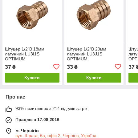
Штуцер 1/2″В 18мм
Штуцер 1/2″В 20мм
Штуц
латунний LU3I1S
латунний LU3J1S
лату
OPTIMUM
OPTIMUM
OPT
37
33
37
₴
₴
Купити
Купити
Про нас
93% позитивних з 214 відгуків за рік
Працює з 17.08.2016
м. Чернігів
вул. Шрага, 6а, офіс 2, Чернігів, Україна