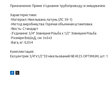
Призначення: Пряме з'єднання трубопроводу зі змішувачем
Характеристики:
-Матеріал: Нікельвана латунь (ЛС 59-1)
-Метод виробництва: Горячая объемная штамповка
-Якість: Стандарт
-З'єднання: 3/4″ Зовнішня Різьба х 1/2″ Зовнішня Різьба
-Розміри ВхШхД, см: 3х3х3
-Вага, кг: 0,054
Комплектация:
Ексцентрик 3/4″х1/2″ЗЗ нікельований NE432S OPTIMUM, шт: 1