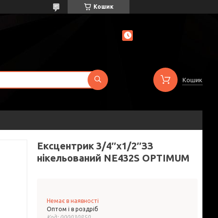
Кошик
Кошик
Ексцентрик 3/4″х1/2″ЗЗ
нікельований NE432S OPTIMUM
Немає в наявності
Оптом і в роздріб
Код:
000030850