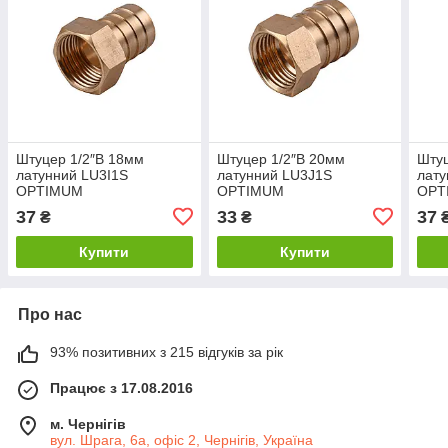
Штуцер 1/2″В 18мм
Штуцер 1/2″В 20мм
Штуц
латунний LU3I1S
латунний LU3J1S
лату
OPTIMUM
OPTIMUM
OPT
37
33
37
₴
₴
Купити
Купити
Про нас
93% позитивних з 215 відгуків за рік
Працює з 17.08.2016
м. Чернігів
вул. Шрага, 6а, офіс 2, Чернігів, Україна