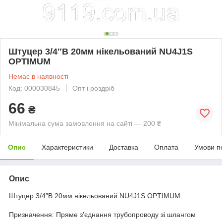
Штуцер 3/4″В 20мм нікельований NU4J1S
OPTIMUM
Немає в наявності
Код: 000030845
Опт і роздріб
66
₴
Мінімальна сума замовлення на сайті — 200 ₴
Опис
Характеристики
Доставка
Оплата
Умови п
Опис
Штуцер 3/4″В 20мм нікельований NU4J1S OPTIMUM
Призначення: Пряме з'єднання трубопроводу зі шлангом