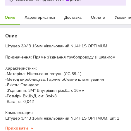
Опис
Характеристики
Доставка
Оплата
Умови п
Опис
Штуцер 3/4″В 16мм нікельований NU4H1S OPTIMUM
Призначення: Пряме з'єднання трубопроводу зі шлангом
Характеристики:
-Матеріал: Нікельвана латунь (ЛС 59-1)
-Метод виробництва: Гаряче об'ємне штампування
-Якість: Стандарт
-З'єднання: 3/4″ Внутрішня різьба х 16мм
-Розміри ВхШхД, см: 3х4х3
-Вага, кг: 0,042
Комплектация:
Штуцер 3/4″В 16мм нікельований NU4H1S OPTIMUM, шт: 1
Приховати