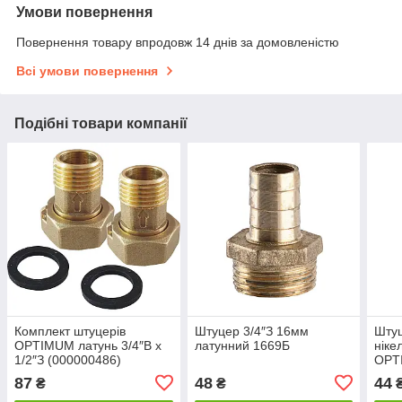
Умови повернення
Повернення товару впродовж 14 днів за домовленістю
Всі умови повернення
Подібні товари компанії
Комплект штуцерів
Штуцер 3/4″З 16мм
Штуц
OPTIMUM латунь 3/4″В х
латунний 1669Б
ніке
1/2″З (000000486)
OPT
87
48
44
₴
₴