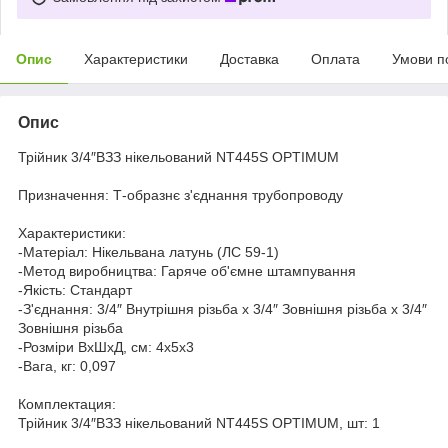
Опис
Характеристики
Доставка
Оплата
Умови п
Опис
Трійник 3/4″ВЗЗ нікельований NT445S OPTIMUM
Призначення: Т-образнє з'єднання трубопроводу
Характеристики:
-Матеріал: Нікельвана латунь (ЛС 59-1)
-Метод виробництва: Гаряче об'ємне штампування
-Якість: Стандарт
-З'єднання: 3/4″ Внутрішня різьба х 3/4″ Зовнішня різьба х 3/4″
Зовнішня різьба
-Розміри ВхШхД, см: 4х5х3
-Вага, кг: 0,097
Комплектация:
Трійник 3/4″ВЗЗ нікельований NT445S OPTIMUM, шт: 1