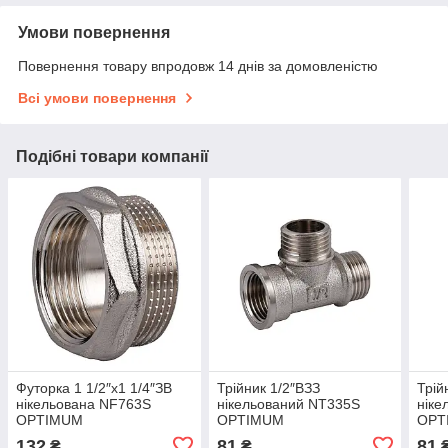
Умови повернення
Повернення товару впродовж 14 днів за домовленістю
Всі умови повернення
Подібні товари компанії
Футорка 1 1/2″х1 1/4″ЗВ
Трійник 1/2″ВЗЗ
Трій
нікельована NF763S
нікельований NT335S
ніке
OPTIMUM
OPTIMUM
OPT
132
81
81
₴
₴