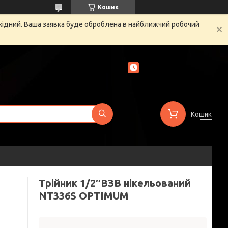
Кошик
ихідний. Ваша заявка буде оброблена в найближчий робочий
Кошик
Трійник 1/2″ВЗВ нікельований
NT336S OPTIMUM