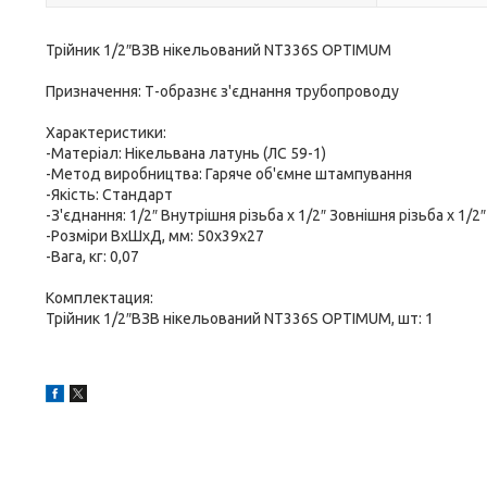
Трійник 1/2″ВЗВ нікельований NT336S OPTIMUM
Призначення: Т-образнє з'єднання трубопроводу
Характеристики:
-Матеріал: Нікельвана латунь (ЛС 59-1)
-Метод виробництва: Гаряче об'ємне штампування
-Якість: Cтандарт
-З'єднання: 1/2″ Внутрішня різьба х 1/2″ Зовнішня різьба х 1/2
-Розміри ВхШхД, мм: 50х39х27
-Вага, кг: 0,07
Комплектация:
Трійник 1/2″ВЗВ нікельований NT336S OPTIMUM, шт: 1