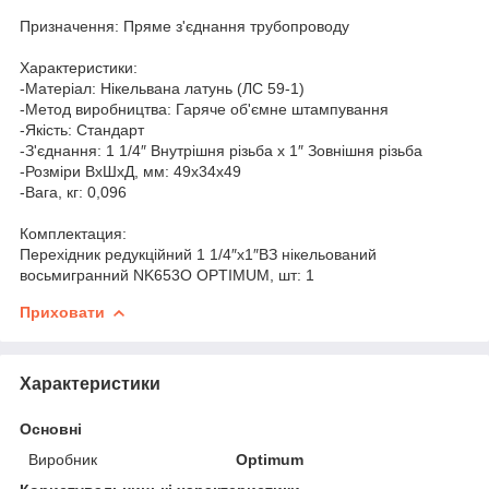
Призначення: Пряме з'єднання трубопроводу
Характеристики:
-Матеріал: Нікельвана латунь (ЛС 59-1)
-Метод виробництва: Гаряче об'ємне штампування
-Якість: Cтандарт
-З'єднання: 1 1/4″ Внутрішня різьба х 1″ Зовнішня різьба
-Розміри ВхШхД, мм: 49х34х49
-Вага, кг: 0,096
Комплектация:
Перехідник редукційний 1 1/4″х1″ВЗ нікельований
восьмигранний NK653O OPTIMUM, шт: 1
Приховати
Характеристики
Основні
Виробник
Optimum