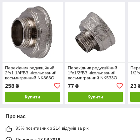
Перехідник редукційний
Перехідник редукційний
Пере
2″х1 1/4″ВЗ нікельований
1″х1/2″ВЗ нікельований
1/2″
восьмигранний NK863O
восьмигранний NK533O
OPTIMUM
OPTIMUM
258
77
23
₴
₴
Купити
Купити
Про нас
93% позитивних з 214 відгуків за рік
Працює з 17.08.2016