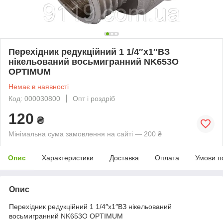
Перехідник редукційний 1 1/4″х1″ВЗ
нікельований восьмигранний NK653O
OPTIMUM
Немає в наявності
Код: 000030800
Опт і роздріб
120
₴
Мінімальна сума замовлення на сайті — 200 ₴
Опис
Характеристики
Доставка
Оплата
Умови п
Опис
Перехідник редукційний 1 1/4″х1″ВЗ нікельований
восьмигранний NK653O OPTIMUM