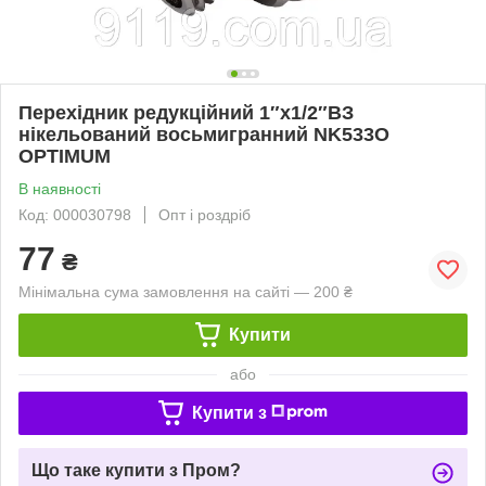
Перехідник редукційний 1″х1/2″ВЗ
нікельований восьмигранний NK533O
OPTIMUM
В наявності
Код: 000030798
Опт і роздріб
77
₴
Мінімальна сума замовлення на сайті — 200 ₴
Купити
або
Купити з
Що таке купити з Пром?