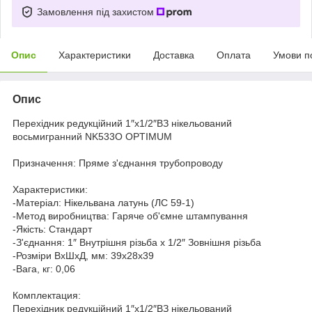
Замовлення під захистом
Опис
Характеристики
Доставка
Оплата
Умови п
Опис
Перехідник редукційний 1″х1/2″ВЗ нікельований
восьмигранний NK533O OPTIMUM
Призначення: Пряме з'єднання трубопроводу
Характеристики:
-Матеріал: Нікельвана латунь (ЛС 59-1)
-Метод виробництва: Гаряче об'ємне штампування
-Якість: Cтандарт
-З'єднання: 1″ Внутрішня різьба х 1/2″ Зовнішня різьба
-Розміри ВхШхД, мм: 39х28х39
-Вага, кг: 0,06
Комплектация:
Перехідник редукційний 1″х1/2″ВЗ нікельований