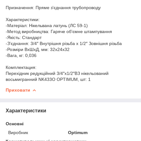
Призначення: Пряме з'єднання трубопроводу
Характеристики:
-Матеріал: Нікельвана латунь (ЛС 59-1)
-Метод виробництва: Гаряче об'ємне штампування
-Якість: Cтандарт
-З'єднання: 3/4″ Внутрішня різьба х 1/2″ Зовнішня різьба
-Розміри ВхШхД, мм: 32х24х32
-Вага, кг: 0,036
Комплектация:
Перехідник редукційний 3/4″х1/2″ВЗ нікельований
восьмигранний NK433O OPTIMUM, шт: 1
Приховати
Характеристики
Основні
Виробник
Optimum