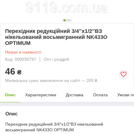
Перехідник редукційний 3/4″х1/2″ВЗ
нікельований восьмигранний NK433O
OPTIMUM
Немає в наявності
Код: 000030797
Опт і роздріб
46
₴
Мінімальна сума замовлення на сайті — 200 ₴
Опис
Характеристики
Доставка
Оплата
Умови п
Опис
Перехідник редукційний 3/4″х1/2″ВЗ нікельований
восьмигранний NK433O OPTIMUM