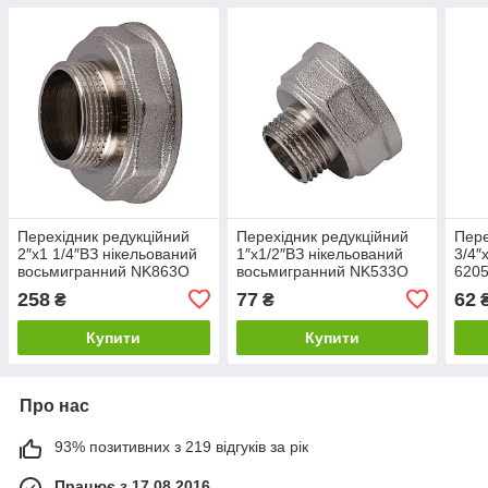
Перехідник редукційний
Перехідник редукційний
Пер
2″х1 1/4″ВЗ нікельований
1″х1/2″ВЗ нікельований
3/4″
восьмигранний NK863O
восьмигранний NK533O
6205
OPTIMUM
OPTIMUM
258
77
62
₴
₴
Купити
Купити
Про нас
93% позитивних з 219 відгуків за рік
Працює з 17.08.2016