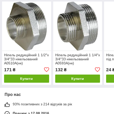
Ніпель редукційний 1 1/2″х
Ніпель редукційний 1 1/4″х
Ніпе
3/4″ЗЗ нікельований
3/4″ЗЗ нікельований
під 
А0510А(нк)
А0593А(нк)
171
132
24
₴
₴
Купити
Купити
Про нас
93% позитивних з 214 відгуків за рік
Працює з 17.08.2016