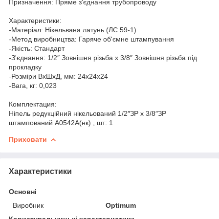
Призначення: Пряме з'єднання трубопроводу
Характеристики:
-Матеріал: Нікельвана латунь (ЛС 59-1)
-Метод виробництва: Гаряче об'ємне штампування
-Якість: Cтандарт
-З'єднання: 1/2″ Зовнішня різьба х 3/8″ Зовнішня різьба під
прокладку
-Розміри ВхШхД, мм: 24х24х24
-Вага, кг: 0,023
Комплектация:
Ніпель редукційний нікельований 1/2″ЗР х 3/8″ЗР
штампований А0542А(нк) , шт: 1
Приховати
Характеристики
Основні
Виробник
Optimum
Користувальницькі характеристики