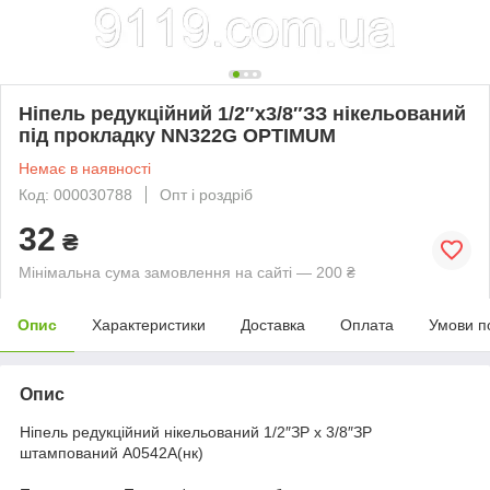
Ніпель редукційний 1/2″х3/8″ЗЗ нікельований
під прокладку NN322G OPTIMUM
Немає в наявності
Код: 000030788
Опт і роздріб
32
₴
Мінімальна сума замовлення на сайті — 200 ₴
Опис
Характеристики
Доставка
Оплата
Умови п
Опис
Ніпель редукційний нікельований 1/2″ЗР х 3/8″ЗР
штампований А0542А(нк)