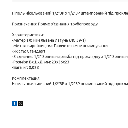
Ніпель нікельований 1/2″ЗР х 1/2″ЗР штампований під прокл
Призначення: Пряме з'єднання трубопроводу
Характеристики:
-Матеріал: Нікельвана латунь (ЛС 59-1)
-Метод виробництва: Гаряче об'ємне штампування
-Якість: Cтандарт
-З'єднання: 1/2″ Зовнішня різьба під прокладку х 1/2″ Зовнішн
-Розміри ВхШхД, мм: 23х26х23
-Вага, кг: 0,028
Комплектация:
Ніпель нікельований 1/2″ЗР х 1/2″ЗР штампований під прокла