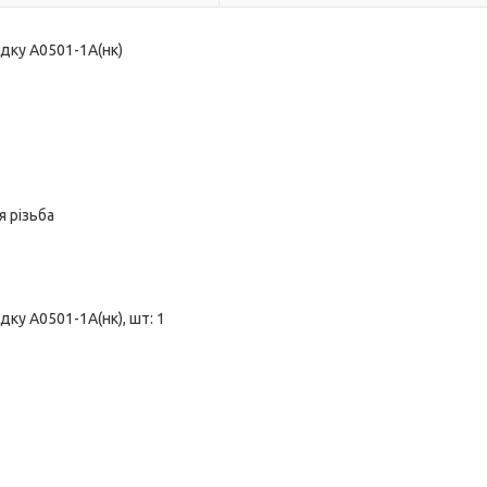
адку А0501-1А(нк)
я різьба
дку А0501-1А(нк), шт: 1