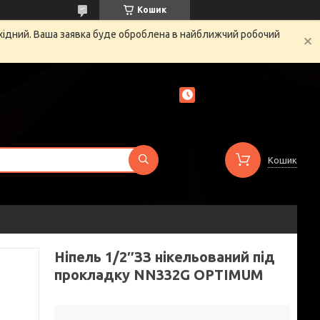
Кошик
ихідний. Ваша заявка буде оброблена в найближчий робочий
Кошик
Ніпель 1/2″ЗЗ нікельований під
прокладку NN332G OPTIMUM