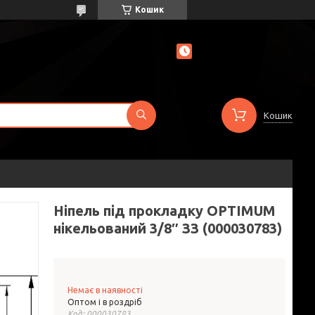
Кошик
Кошик
Ніпель під прокладку OPTIMUM
нікельований 3/8″ ЗЗ (000030783)
Немає в наявності
Оптом і в роздріб
Код:
000030783