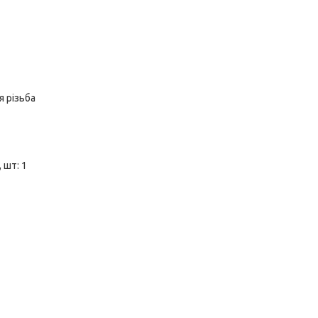
я різьба
 шт: 1