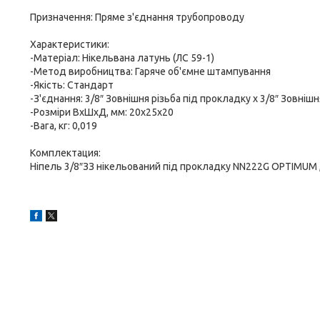
Призначення: Пряме з'єднання трубопроводу
Характеристики:
-Матеріал: Нікельвана латунь (ЛС 59-1)
-Метод виробництва: Гаряче об'ємне штампування
-Якість: Стандарт
-З'єднання: 3/8″ Зовнішня різьба під прокладку х 3/8″ Зовнішн
-Розміри ВхШхД, мм: 20х25х20
-Вага, кг: 0,019
Комплектация:
Ніпель 3/8″ЗЗ нікельований під прокладку NN222G OPTIMUM ,