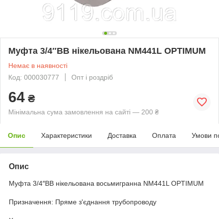
Муфта 3/4″ВВ нікельована NM441L OPTIMUM
Немає в наявності
Код: 000030777
Опт і роздріб
64
₴
Мінімальна сума замовлення на сайті — 200 ₴
Опис
Характеристики
Доставка
Оплата
Умови п
Опис
Муфта 3/4″ВВ нікельована восьмигранна NM441L OPTIMUM
Призначення: Пряме з'єднання трубопроводу