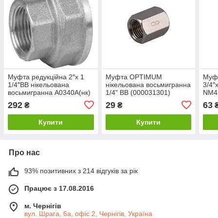
Муфта редукційна 2″х 1
Муфта OPTIMUM
Муфт
1/4″ВВ нікельована
нікельована восьмигранна
3/4″
восьмигранна А0340А(нк)
1/4" ВВ (000031301)
NM4
292
29
63
₴
₴
Купити
Купити
Про нас
93% позитивних з 214 відгуків за рік
Працює з 17.08.2016
м. Чернігів
вул. Шрага, 6а, офіс 2, Чернігів, Україна