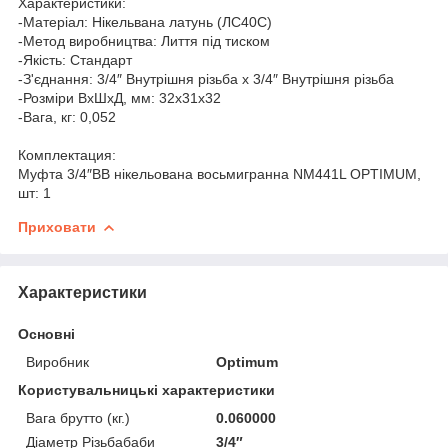
Характеристики:
-Матеріал: Нікельвана латунь (ЛС40С)
-Метод виробництва: Лиття під тиском
-Якість: Cтандарт
-З'єднання: 3/4″ Внутрішня різьба х 3/4″ Внутрішня різьба
-Розміри ВхШхД, мм: 32х31х32
-Вага, кг: 0,052
Комплектация:
Муфта 3/4″ВВ нікельована восьмигранна NM441L OPTIMUM,
шт: 1
Приховати
Характеристики
Основні
Виробник
Optimum
Користувальницькі характеристики
Вага брутто (кг.)
0.060000
Діаметр Різьбабаби
3/4″