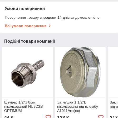
Умови повернення
Повернення товару впродовж 14 днів за домовленістю
Всі умови повернення
Подібні товари компанії
Штуцер 1/2″З 8мм
Заглушка 1 1/2″В
Загл
нікельований NU3D2S
нікельована під пломбу
під 
OPTIMUM
А1011Ако(нк)
44
123
217
₴
₴