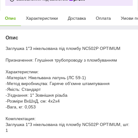
Опис
Характеристики
Доставка
Оплата
Умови п
Опис
Заглушка 1″З нікельована під пломбу NC502P OPTIMUM
Призначення: Глушіння трубопроводу з пломбуванням
Характеристики:
-Матеріал: Нікельвана латунь (ЛС 59-1)
-Метод виробництва: Гаряче об'ємне штампування
-Якість: Cтандарт
-З'єднання: 1″ Зовнішня різьба
-Розміри ВхШхД, см: 4х2х4
-Вага, кг: 0,053
Комплектация:
Заглушка 1″З нікельована під пломбу NC502P OPTIMUM, шт:
1