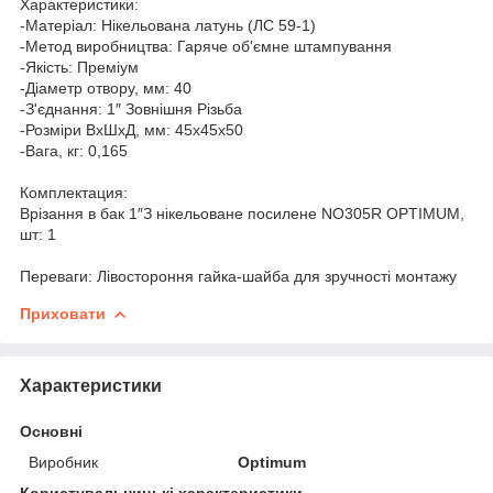
Характеристики:
-Матеріал: Нікельована латунь (ЛС 59-1)
-Метод виробництва: Гаряче об'ємне штампування
-Якість: Преміум
-Діаметр отвору, мм: 40
-З'єднання: 1″ Зовнішня Різьба
-Розміри ВхШхД, мм: 45х45х50
-Вага, кг: 0,165
Комплектация:
Врізання в бак 1″З нікельоване посилене NO305R OPTIMUM,
шт: 1
Переваги: Лівостороння гайка-шайба для зручності монтажу
Приховати
Характеристики
Основні
Виробник
Optimum
Користувальницькі характеристики