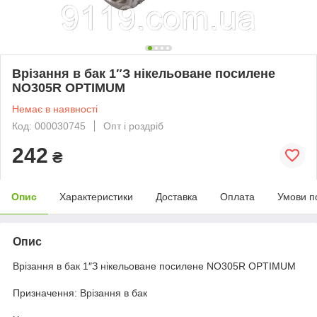
Врізання в бак 1″З нікельоване посилене
NO305R OPTIMUM
Немає в наявності
Код: 000030745
Опт і роздріб
242
₴
Опис
Характеристики
Доставка
Оплата
Умови п
Опис
Врізання в бак 1″З нікельоване посилене NO305R OPTIMUM
Призначення: Врізання в бак