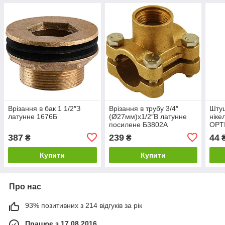
Врізання в бак 1 1/2″З
Врізання в трубу 3/4″
Штуц
латунне 1676Б
(Ø27мм)х1/2″В латунне
ніке
посилене Б3802А
OPT
387
239
44
₴
₴
Купити
Купити
Про нас
93% позитивних з 214 відгуків за рік
Працює з 17.08.2016