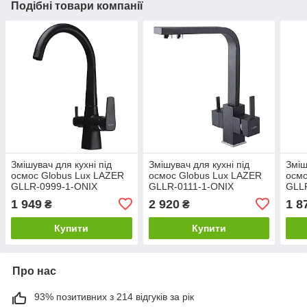
Подібні товари компанії
Змішувач для кухні під
Змішувач для кухні під
Зміш
осмос Globus Lux LAZER
осмос Globus Lux LAZER
осмо
GLLR-0999-1-ONIX
GLLR-0111-1-ONIX
GLL
1 949
2 920
1 8
₴
₴
Купити
Купити
Про нас
93% позитивних з 214 відгуків за рік