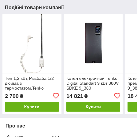
Подібні товари компанії
Тен 1,2 кВт, Різьбаба 1/2
Котел електричний Tenko
Коте
дюйма з
Digital Standart 9 кВт 380V
прем
термостатом,Tenko
SDKE 9_380
9_3
51633PS
2 700
14 821
18 
₴
₴
Купити
Купити
Про нас