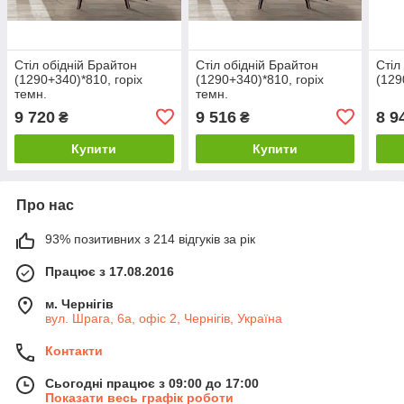
Стіл обідній Брайтон
Стіл обідній Брайтон
Стіл
(1290+340)*810, горіх
(1290+340)*810, горіх
(129
темн.
темн.
9 720
9 516
8 9
₴
₴
Купити
Купити
Про нас
93% позитивних з 214 відгуків за рік
Працює з 17.08.2016
м. Чернігів
вул. Шрага, 6а, офіс 2, Чернігів, Україна
Контакти
Сьогодні працює з 09:00 до 17:00
Показати весь графік роботи