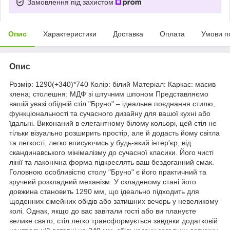
Замовлення під захистом
Опис
Характеристики
Доставка
Оплата
Умови п
Опис
Розмір: 1290(+340)*740 Колір: білий Матеріал: Каркас: масив
клена; столешня: МДФ зі штучним шпоном Представляємо
вашій увазі обідній стіл "Бруно" – ідеальне поєднання стилю,
функціональності та сучасного дизайну для вашої кухні або
їдальні. Виконаний в елегантному білому кольорі, цей стіл не
тільки візуально розширить простір, але й додасть йому світла
та легкості, легко вписуючись у будь-який інтер'єр, від
скандинавського мінімалізму до сучасної класики. Його чисті
лінії та лаконічна форма підкреслять ваш бездоганний смак.
Головною особливістю столу "Бруно" є його практичний та
зручний розкладний механізм. У складеному стані його
довжина становить 1290 мм, що ідеально підходить для
щоденних сімейних обідів або затишних вечерь у невеликому
колі. Однак, якщо до вас завітали гості або ви плануєте
велике свято, стіл легко трансформується завдяки додатковій