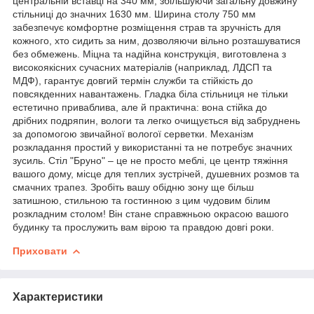
центральній вставці на 340 мм, збільшуючи загальну довжину
стільниці до значних 1630 мм. Ширина столу 750 мм
забезпечує комфортне розміщення страв та зручність для
кожного, хто сидить за ним, дозволяючи вільно розташуватися
без обмежень. Міцна та надійна конструкція, виготовлена з
високоякісних сучасних матеріалів (наприклад, ЛДСП та
МДФ), гарантує довгий термін служби та стійкість до
повсякденних навантажень. Гладка біла стільниця не тільки
естетично приваблива, але й практична: вона стійка до
дрібних подряпин, вологи та легко очищується від забруднень
за допомогою звичайної вологої серветки. Механізм
розкладання простий у використанні та не потребує значних
зусиль. Стіл "Бруно" – це не просто меблі, це центр тяжіння
вашого дому, місце для теплих зустрічей, душевних розмов та
смачних трапез. Зробіть вашу обідню зону ще більш
затишною, стильною та гостинною з цим чудовим білим
розкладним столом! Він стане справжньою окрасою вашого
будинку та прослужить вам вірою та правдою довгі роки.
Приховати
Характеристики