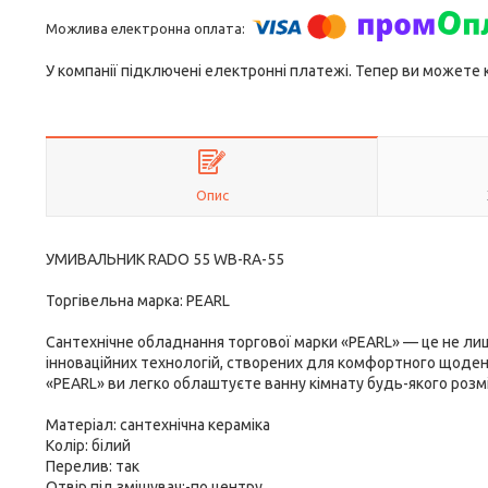
У компанії підключені електронні платежі. Тепер ви можете
Опис
УМИВАЛЬНИК RADO 55 WB-RA-55
Торгівельна марка: PEARL
Сантехнічне обладнання торгової марки «PEARL» — це не лиш
інноваційних технологій, створених для комфортного щоден
«PEARL» ви легко облаштуєте ванну кімнату будь-якого розм
Матеріал: сантехнічна кераміка
Колір: білий
Перелив: так
Отвір під змішувач:-по центру