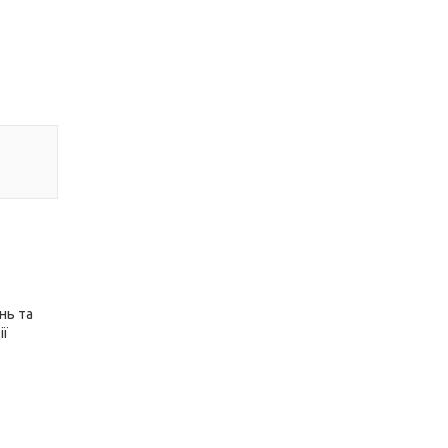
нь та
ії