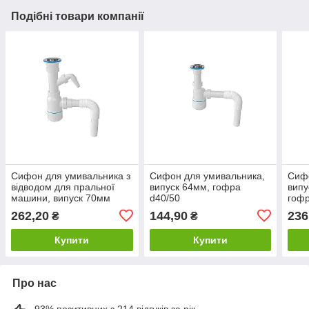
Подібні товари компанії
Сифон для умивальника з
Сифон для умивальника,
Сифо
відводом для пральної
випуск 64мм, гофра
випу
машини, випуск 70мм
d40/50
гофр
розбірний, гофра d40/50
262,20
144,90
236
₴
₴
Купити
Купити
Про нас
93% позитивних з 214 відгуків за рік