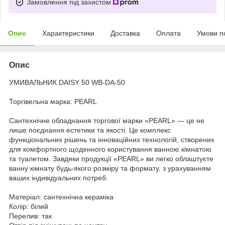
Замовлення під захистом
Опис
Характеристики
Доставка
Оплата
Умови п
Опис
УМИВАЛЬНИК DAISY 50 WB-DA-50
Торгівельна марка: PEARL
Сантехнічне обладнання торгової марки «PEARL» — це не
лише поєднання естетики та якості. Це комплекс
функціональних рішень та інноваційних технологій, створених
для комфортного щоденного користування ванною кімнатою
та туалетом. Завдяки продукції «PEARL» ви легко облаштуєте
ванну кімнату будь-якого розміру та формату, з урахуванням
ваших індивідуальних потреб.
Матеріал: сантехнічна кераміка
Колір: білий
Перелив: так