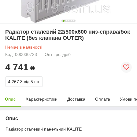
Радіатор сталевий 22/500x600 низ-справа/бок
KALITE (без клапана OUTER)
Немає в наявності
Код: 000030723
Опт і роздріб
4 741
₴
4 267 ₴
від 5 шт.
Опис
Характеристики
Доставка
Оплата
Умови п
Опис
Радіатор сталевий панельний KALITE