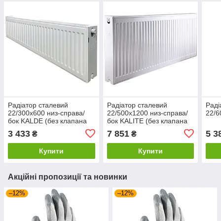
Радіатор сталевий
Радіатор сталевий
Раді
22/300x600 низ-справа/
22/500х1200 низ-справа/
22/6
бок KALDE (без клапана
бок KALITE (без клапана
OUTER)
OUTER)
3 433
7 851
5 3
₴
₴
Купити
Купити
Акційні пропозиції та новинки
–12%
–12%