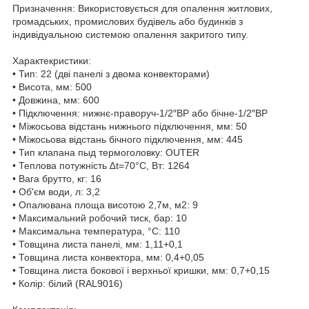
Призначення: Використовується для опалення житлових,
громадських, промислових будівель або будинків з
індивідуальною системою опалення закритого типу.
Характекристики:
• Тип: 22 (дві панелі з двома конвекторами)
• Висота, мм: 500
• Довжина, мм: 600
• Підключення: нижнє-праворуч-1/2″ВР або бічне-1/2″ВР
• Міжосьова відстань нижнього підключення, мм: 50
• Міжосьова відстань бічного підключення, мм: 445
• Тип клапана пыд термоголовку: OUTER
• Теплова потужність ∆t=70°C, Вт: 1264
• Вага брутто, кг: 16
• Об'єм води, л: 3,2
• Опалювана площа висотою 2,7м, м2: 9
• Максимальний робочий тиск, бар: 10
• Максимальна температура, °С: 110
• Товщина листа панелі, мм: 1,11+0,1
• Товщина листа конвектора, мм: 0,4+0,05
• Товщина листа бокової і верхньої кришки, мм: 0,7+0,15
• Колір: білий (RAL9016)