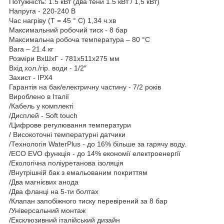
Потужність: 1.5 кВт (два тени 1.5 кВт / 1,5 кВт)
Напруга - 220-240 В
Час нагріву (Т = 45 ° С) 1,34 ч.хв
Максимальний робочий тиск - 8 бар
Максимальна робоча температура – 80 °С
Вага – 21.4 кг
Розміри ВхШхГ - 781х511х275 мм
Вхід хол./гір. води - 1/2″
Захист - IPX4
Гарантія на бак/електричну частину - 7/2 років
Вироблено в Італії
/Кабель у комплекті
/Дисплей - Soft touch
/Цифрове регулювання температури
/ Високоточні температурні датчики
/Технологія WaterPlus - до 16% більше за гарячу воду.
/ЕСО ЕVО функція - до 14% економії електроенергії
/Екологічна поліуретанова ізоляція
/Внутрішній бак з емальованим покриттям
/Два магнієвих анода
/Два фланці на 5-ти болтах
/Клапан запобіжного тиску перевірений за 8 бар
/Універсальний монтаж
/Ексклюзивний італійський дизайн