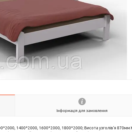
Інформація для замовлення
00*2000, 1400*2000, 1600*2000, 1800*2000; Висота узголів’я 870мм 