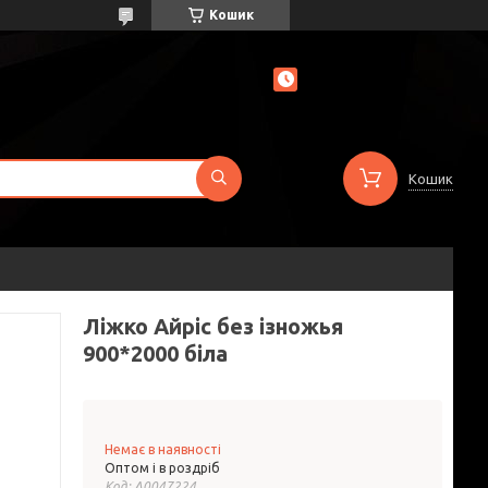
Кошик
Кошик
Ліжко Айріс без ізножья
900*2000 біла
Немає в наявності
Оптом і в роздріб
Код:
А0047224