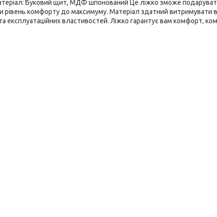
й. Матеріал: Буковий щит, МДФ шпонований Це ліжко зможе подарува
ити рівень комфорту до максимуму. Матеріал здатний витримувати 
а експлуатаційних властивостей. Ліжко гарантує вам комфорт, ко