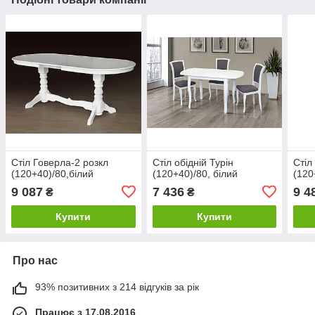
Стіл Говерла-2 розкл
Стіл обідній Турін
Стіл
(120+40)/80,білий
(120+40)/80, білий
(120
9 087
7 436
9 4
₴
₴
Купити
Купити
Про нас
93% позитивних з 214 відгуків за рік
Працює з 17.08.2016