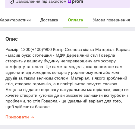
Замовлення під захистом
Характеристики
Доставка
Оплата
Умови повернення
Опис
Розмір: 1200(+400)*900 Колір:Слонова кістка Матеріал: Каркас
- масив бука; столешня - МДФ Дерев'яний стіл Говерла
створить у вашому будинку неперевершену атмосферу
комфорту та тепла. Це саме та модель, яка допоможе вам
відпочити від холодних вечорів у родинному колі або колі
друзів за таким великим столом. Матеріал, з якого зроблений
стіл, створює гармонію, а в повітрі витає почуття спокою.
Якщо ви віддаєте перевагу натуральним матеріалам, якщо ви
хочете створити куточок де ви зможете залишити всі турботи і
проблеми, то стіл Говерла - це ідеальний варіант для того,
щоб здійснити бажане.
Приховати