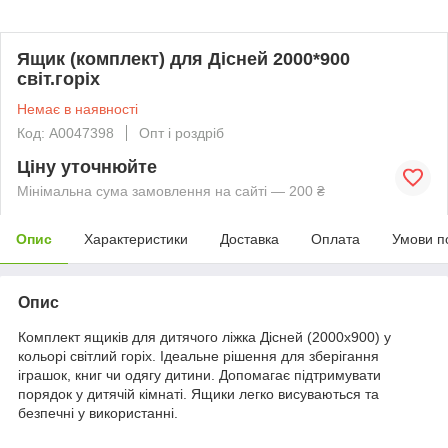
Ящик (комплект) для Дісней 2000*900
світ.горіх
Немає в наявності
Код: А0047398
Опт і роздріб
Ціну уточнюйте
Мінімальна сума замовлення на сайті — 200 ₴
Опис
Характеристики
Доставка
Оплата
Умови п
Опис
Комплект ящиків для дитячого ліжка Дісней (2000х900) у
кольорі світлий горіх. Ідеальне рішення для зберігання
іграшок, книг чи одягу дитини. Допомагає підтримувати
порядок у дитячій кімнаті. Ящики легко висуваються та
безпечні у використанні.