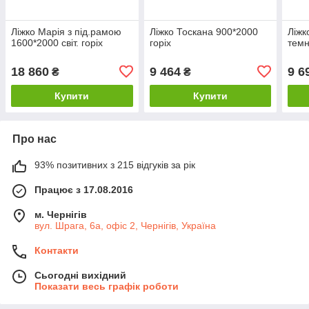
Ліжко Марія з під.рамою
Ліжко Тоскана 900*2000
Ліжк
1600*2000 світ. горіх
горіх
темн
18 860
9 464
9 6
₴
₴
Купити
Купити
Про нас
93% позитивних з 215 відгуків за рік
Працює з 17.08.2016
м. Чернігів
вул. Шрага, 6а, офіс 2, Чернігів, Україна
Контакти
Сьогодні вихідний
Показати весь графік роботи